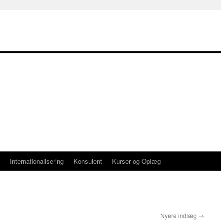
Internationalisering
Konsulent
Kurser og Oplæg
Nyere indlæg
→