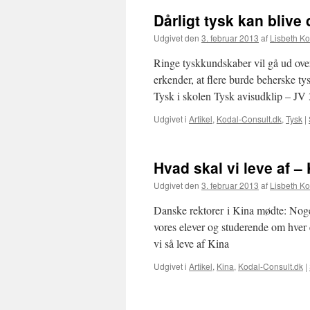
Dårligt tysk kan blive
Udgivet den
3. februar 2013
af
Lisbeth Ko
Ringe tyskkundskaber vil gå ud over
erkender, at flere burde beherske ty
Tysk i skolen Tysk avisudklip – JV
Udgivet i
Artikel
,
Kodal-Consult.dk
,
Tysk
|
Hvad skal vi leve af –
Udgivet den
3. februar 2013
af
Lisbeth Ko
Danske rektorer i Kina mødte: Noge
vores elever og studerende om hver 
vi så leve af Kina
Udgivet i
Artikel
,
Kina
,
Kodal-Consult.dk
|