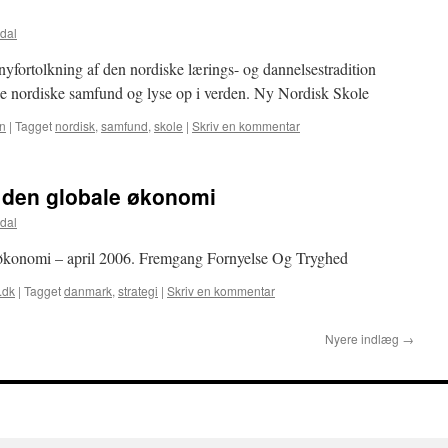
dal
nyfortolkning af den nordiske lærings- og dannelsestradition
de nordiske samfund og lyse op i verden. Ny Nordisk Skole
n
|
Tagget
nordisk
,
samfund
,
skole
|
Skriv en kommentar
i den globale økonomi
dal
e økonomi – april 2006. Fremgang Fornyelse Og Tryghed
.dk
|
Tagget
danmark
,
strategi
|
Skriv en kommentar
Nyere indlæg
→