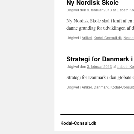
Ny Nordisk Skole
Udgivet den
3. februar 2013
af
Lisbeth Ko
Ny Nordisk Skole skal i kraft af en 
danne grundlag for udviklingen af 
Udgivet i
Artikel
,
Kodal-Consult.dk
,
Norde
Strategi for Danmark 
Udgivet den
3. februar 2013
af
Lisbeth Ko
Strategi for Danmark i den global
Udgivet i
Artikel
,
Danmark
,
Kodal-Consult
Kodal-Consult.dk