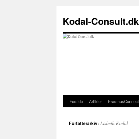
Kodal-Consult.dk
Forside
Artikler
ErasmusConnect
Hop
til
Lisbeth Kodal
Forfatterarkiv:
indhold