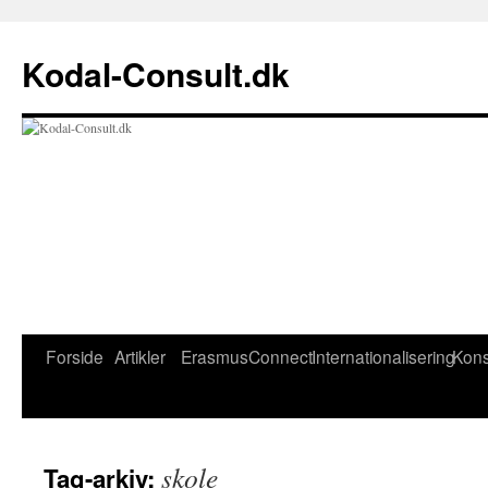
Kodal-Consult.dk
Hop
Forside
Artikler
ErasmusConnect
Internationalisering
Kons
til
indhold
skole
Tag-arkiv: