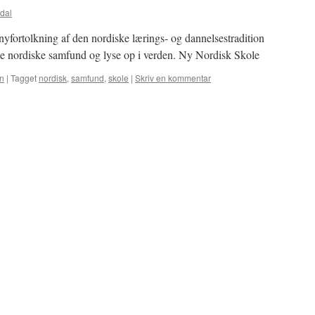
dal
nyfortolkning af den nordiske lærings- og dannelsestradition
de nordiske samfund og lyse op i verden. Ny Nordisk Skole
n
|
Tagget
nordisk
,
samfund
,
skole
|
Skriv en kommentar