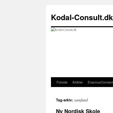
Kodal-Consult.dk
Forside
Artikler
ErasmusConnect
Hop
til
samfund
Tag-arkiv:
indhold
Ny Nordisk Skole